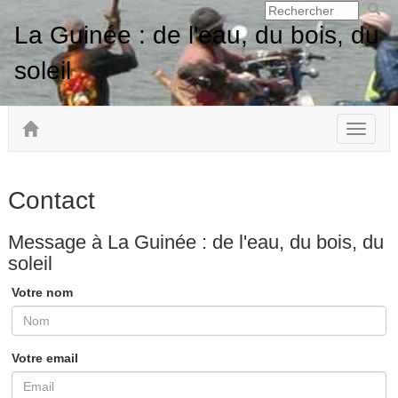
La Guinée : de l'eau, du bois, du
soleil
Toggle
navigat
Contact
Message à La Guinée : de l'eau, du bois, du
soleil
Votre nom
Votre email