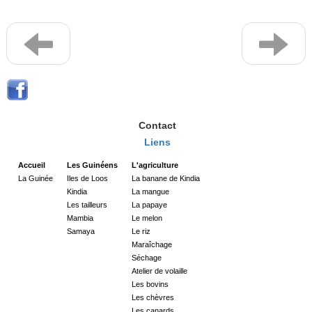
Contact
Liens
Accueil
Les Guinéens
L'agriculture
La Guinée
Iles de Loos
La banane de Kindia
Kindia
La mangue
Les tailleurs
La papaye
Mambia
Le melon
Samaya
Le riz
Maraîchage
Séchage
Atelier de volaille
Les bovins
Les chèvres
Les canards