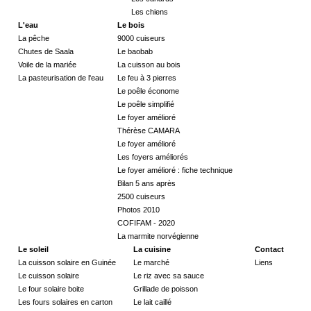
Les chiens
L'eau
Le bois
La pêche
9000 cuiseurs
Chutes de Saala
Le baobab
Voile de la mariée
La cuisson au bois
La pasteurisation de l'eau
Le feu à 3 pierres
Le poêle économe
Le poêle simplifié
Le foyer amélioré
Thérèse CAMARA
Le foyer amélioré
Les foyers améliorés
Le foyer amélioré : fiche technique
Bilan 5 ans après
2500 cuiseurs
Photos 2010
COFIFAM - 2020
La marmite norvégienne
Le soleil
La cuisine
Contact
La cuisson solaire en Guinée
Le marché
Liens
Le cuisson solaire
Le riz avec sa sauce
Le four solaire boite
Grillade de poisson
Les fours solaires en carton
Le lait caillé