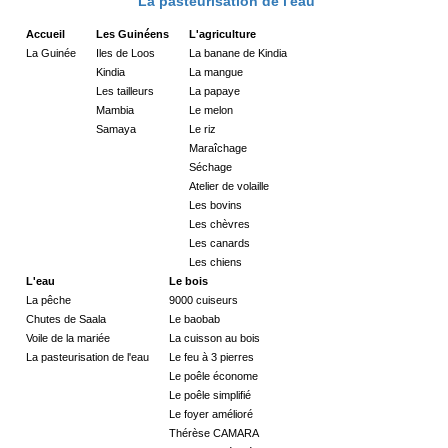
La pasteurisation de l'eau
Accueil
Les Guinéens
L'agriculture
La Guinée
Iles de Loos
La banane de Kindia
Kindia
La mangue
Les tailleurs
La papaye
Mambia
Le melon
Samaya
Le riz
Maraîchage
Séchage
Atelier de volaille
Les bovins
Les chèvres
Les canards
Les chiens
L'eau
Le bois
La pêche
9000 cuiseurs
Chutes de Saala
Le baobab
Voile de la mariée
La cuisson au bois
La pasteurisation de l'eau
Le feu à 3 pierres
Le poêle économe
Le poêle simplifié
Le foyer amélioré
Thérèse CAMARA